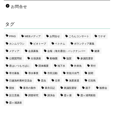
お問合せ
タグ
PFAS
WEBメディア
お問合せ
ごろんコンサート
ウナギ
カンムリワシ
ビオトープ
ベトナム
ボランティア募集
メディア
会員募集
会報（海夫通信）バックナンバー
健康
公開質問状
出張講座
動物園
協賛
参議院選挙
君はいつもそばに
団体概要
地下水
外来魚
寄付
寄付募集
導水事業
市民活動
常陸川水門
新聞
日越漁村農村交流会
昆虫
沿革
漁業衰退
石垣島
競技
葦舟の製作
葦舟日記
衆議院選挙
親子
観察会
設立意義
調査研究
講演会
霞ヶ浦
霞ヶ浦周航歌
霞ヶ浦講座