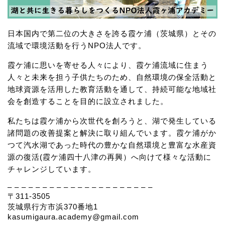
日本国内で第二位の大きさを誇る霞ケ浦（茨城県）とその
流域で環境活動を行うNPO法人です。
霞ケ浦に思いを寄せる人々により、霞ケ浦流域に住まう
人々と未来を担う子供たちのため、自然環境の保全活動と
地球資源を活用した教育活動を通して、持続可能な地域社
会を創造することを目的に設立されました。
私たちは霞ケ浦から次世代を創ろうと、湖で発生している
諸問題の改善提案と解決に取り組んでいます。霞ケ浦がか
つて汽水湖であった時代の豊かな自然環境と豊富な水産資
源の復活(霞ケ浦四十八津の再興）へ向けて様々な活動に
チャレンジしています。
– – – – – – – – – – – – – – – – – – – – –
〒311-3505
茨城県行方市浜370番地1
kasumigaura.academy@gmail.com