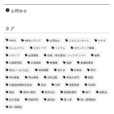
お問合せ
タグ
PFAS
WEBメディア
お問合せ
ごろんコンサート
ウナギ
カンムリワシ
ビオトープ
ベトナム
ボランティア募集
メディア
会員募集
会報（海夫通信）バックナンバー
健康
公開質問状
出張講座
動物園
協賛
参議院選挙
君はいつもそばに
団体概要
地下水
外来魚
寄付
寄付募集
導水事業
市民活動
常陸川水門
新聞
日越漁村農村交流会
昆虫
沿革
漁業衰退
石垣島
競技
葦舟の製作
葦舟日記
衆議院選挙
親子
観察会
設立意義
調査研究
講演会
霞ヶ浦
霞ヶ浦周航歌
霞ヶ浦講座