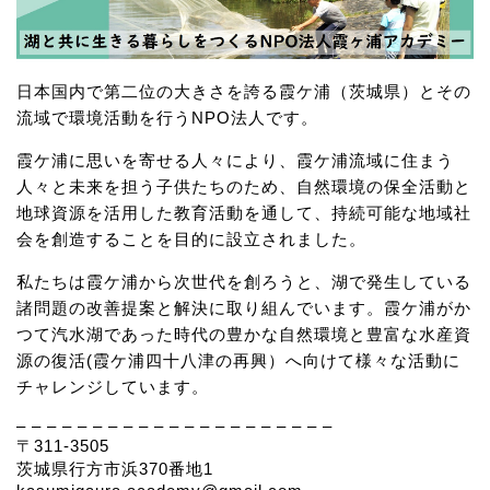
日本国内で第二位の大きさを誇る霞ケ浦（茨城県）とその
流域で環境活動を行うNPO法人です。
霞ケ浦に思いを寄せる人々により、霞ケ浦流域に住まう
人々と未来を担う子供たちのため、自然環境の保全活動と
地球資源を活用した教育活動を通して、持続可能な地域社
会を創造することを目的に設立されました。
私たちは霞ケ浦から次世代を創ろうと、湖で発生している
諸問題の改善提案と解決に取り組んでいます。霞ケ浦がか
つて汽水湖であった時代の豊かな自然環境と豊富な水産資
源の復活(霞ケ浦四十八津の再興）へ向けて様々な活動に
チャレンジしています。
– – – – – – – – – – – – – – – – – – – – –
〒311-3505
茨城県行方市浜370番地1