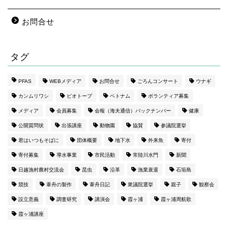
お問合せ
タグ
PFAS
WEBメディア
お問合せ
ごろんコンサート
ウナギ
カンムリワシ
ビオトープ
ベトナム
ボランティア募集
メディア
会員募集
会報（海夫通信）バックナンバー
健康
公開質問状
出張講座
動物園
協賛
参議院選挙
君はいつもそばに
団体概要
地下水
外来魚
寄付
寄付募集
導水事業
市民活動
常陸川水門
新聞
日越漁村農村交流会
昆虫
沿革
漁業衰退
石垣島
競技
葦舟の製作
葦舟日記
衆議院選挙
親子
観察会
設立意義
調査研究
講演会
霞ヶ浦
霞ヶ浦周航歌
霞ヶ浦講座