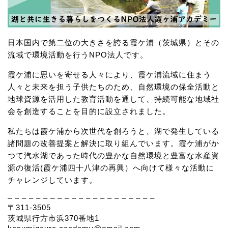
日本国内で第二位の大きさを誇る霞ケ浦（茨城県）とその
流域で環境活動を行うNPO法人です。
霞ケ浦に思いを寄せる人々により、霞ケ浦流域に住まう
人々と未来を担う子供たちのため、自然環境の保全活動と
地球資源を活用した教育活動を通して、持続可能な地域社
会を創造することを目的に設立されました。
私たちは霞ケ浦から次世代を創ろうと、湖で発生している
諸問題の改善提案と解決に取り組んでいます。霞ケ浦がか
つて汽水湖であった時代の豊かな自然環境と豊富な水産資
源の復活(霞ケ浦四十八津の再興）へ向けて様々な活動に
チャレンジしています。
– – – – – – – – – – – – – – – – – – – – –
〒311-3505
茨城県行方市浜370番地1