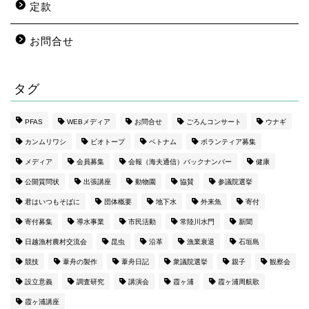
定款
お問合せ
タグ
PFAS
WEBメディア
お問合せ
ごろんコンサート
ウナギ
カンムリワシ
ビオトープ
ベトナム
ボランティア募集
メディア
会員募集
会報（海夫通信）バックナンバー
健康
公開質問状
出張講座
動物園
協賛
参議院選挙
君はいつもそばに
団体概要
地下水
外来魚
寄付
寄付募集
導水事業
市民活動
常陸川水門
新聞
日越漁村農村交流会
昆虫
沿革
漁業衰退
石垣島
競技
葦舟の製作
葦舟日記
衆議院選挙
親子
観察会
設立意義
調査研究
講演会
霞ヶ浦
霞ヶ浦周航歌
霞ヶ浦講座