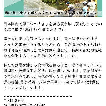
日本国内で第二位の大きさを誇る霞ケ浦（茨城県）とその
流域で環境活動を行うNPO法人です。
霞ケ浦に思いを寄せる人々により、霞ケ浦流域に住まう
人々と未来を担う子供たちのため、自然環境の保全活動と
地球資源を活用した教育活動を通して、持続可能な地域社
会を創造することを目的に設立されました。
私たちは霞ケ浦から次世代を創ろうと、湖で発生している
諸問題の改善提案と解決に取り組んでいます。霞ケ浦がか
つて汽水湖であった時代の豊かな自然環境と豊富な水産資
源の復活(霞ケ浦四十八津の再興）へ向けて様々な活動に
チャレンジしています。
– – – – – – – – – – – – – – – – – – – – –
〒311-3505
茨城県行方市浜370番地1