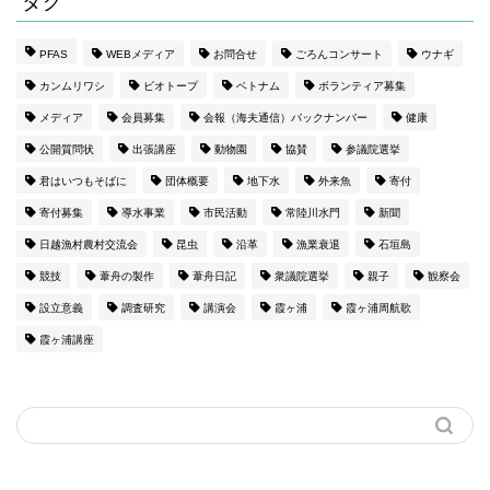
タグ
PFAS
WEBメディア
お問合せ
ごろんコンサート
ウナギ
カンムリワシ
ビオトープ
ベトナム
ボランティア募集
メディア
会員募集
会報（海夫通信）バックナンバー
健康
公開質問状
出張講座
動物園
協賛
参議院選挙
君はいつもそばに
団体概要
地下水
外来魚
寄付
寄付募集
導水事業
市民活動
常陸川水門
新聞
日越漁村農村交流会
昆虫
沿革
漁業衰退
石垣島
競技
葦舟の製作
葦舟日記
衆議院選挙
親子
観察会
設立意義
調査研究
講演会
霞ヶ浦
霞ヶ浦周航歌
霞ヶ浦講座