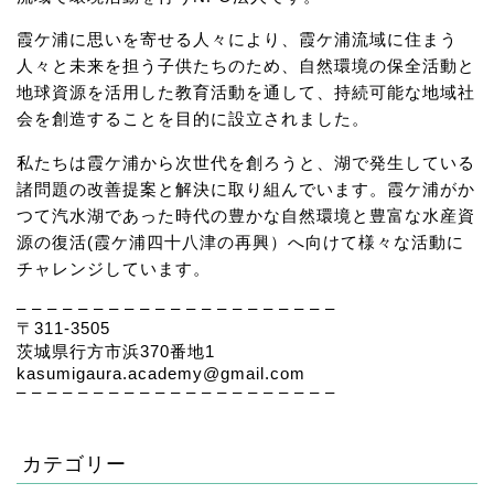
霞ケ浦に思いを寄せる人々により、霞ケ浦流域に住まう
人々と未来を担う子供たちのため、自然環境の保全活動と
地球資源を活用した教育活動を通して、持続可能な地域社
会を創造することを目的に設立されました。
私たちは霞ケ浦から次世代を創ろうと、湖で発生している
諸問題の改善提案と解決に取り組んでいます。霞ケ浦がか
つて汽水湖であった時代の豊かな自然環境と豊富な水産資
源の復活(霞ケ浦四十八津の再興）へ向けて様々な活動に
チャレンジしています。
– – – – – – – – – – – – – – – – – – – – –
〒311-3505
茨城県行方市浜370番地1
kasumigaura.academy@gmail.com
– – – – – – – – – – – – – – – – – – – – –
カテゴリー